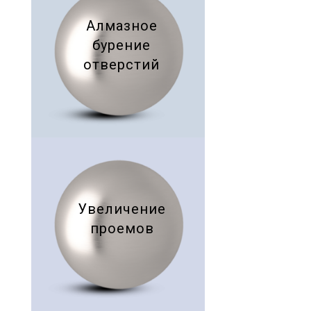
Алмазное
бурение
отверстий
Увеличение
проемов