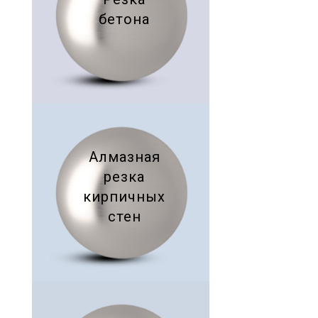
бетона
Алмазная
резка
кирпичных
стен