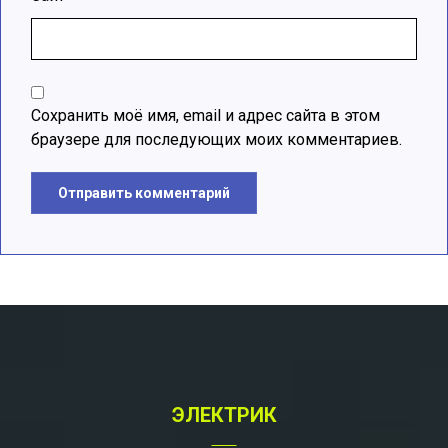
Сохранить моё имя, email и адрес сайта в этом
браузере для последующих моих комментариев.
Отправить комментарий
A
l
t
e
r
n
a
t
ЭЛЕКТРИК
i
v