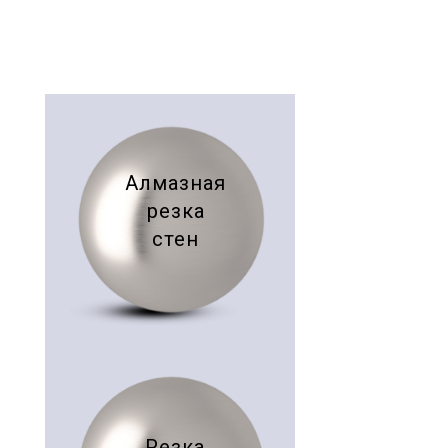
Алмазная
резка
стен
Резка