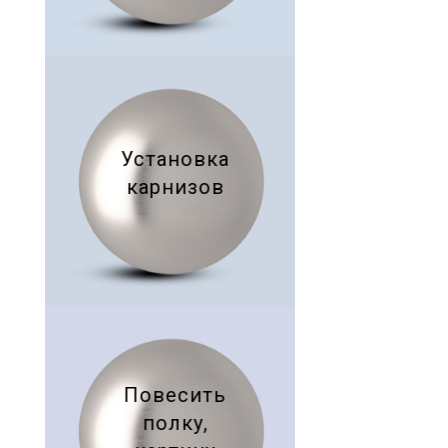
жалюзи
Установка
карнизов