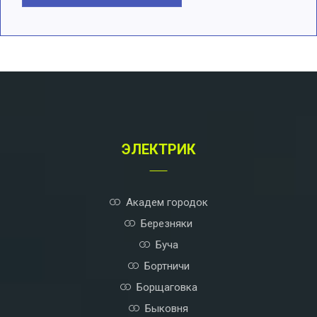
Отправить комментарий
A
l
t
e
r
n
a
t
ЭЛЕКТРИК
i
v
e
:
Академ городок
Березняки
Буча
Бортничи