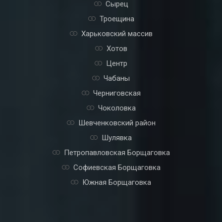
Святошинский район
Соломенский район
Сырец
Троещина
Харьковский массив
Хотов
Центр
Чабаны
Черниговская
Чоколовка
Шевченковский район
Шулявка
Петропавловская Борщаговка
Софиевская Борщаговка
Южная Борщаговка