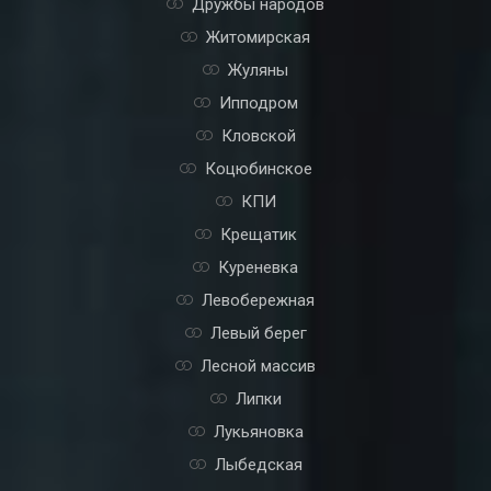
Днепровский
Дорогожичи
Дружбы народов
Житомирская
Жуляны
Ипподром
Кловской
Коцюбинское
КПИ
Крещатик
Куреневка
Левобережная
Левый берег
Лесной массив
Липки