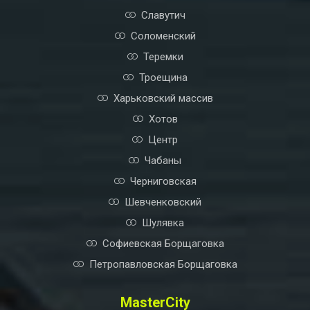
Русановка
Святошино
Славутич
Соломенский
Теремки
Троещина
Харьковский массив
Хотов
Центр
Чабаны
Черниговская
Шевченковский
Шулявка
Софиевская Борщаговка
Петропавловская Борщаговка