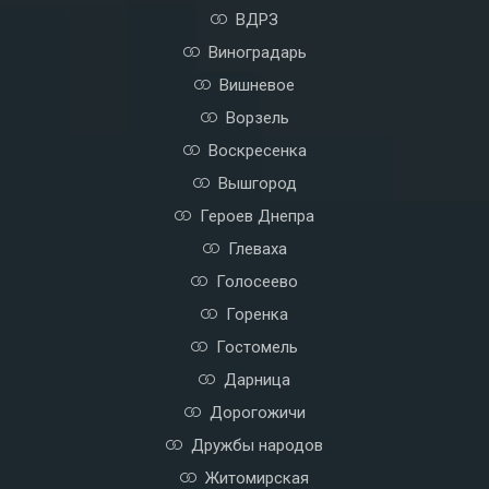
Борщаговка
Быковня
ВДРЗ
Виноградарь
Вишневое
Ворзель
Воскресенка
Вышгород
Героев Днепра
Глеваха
Голосеево
Горенка
Гостомель
Дарница
Дорогожичи