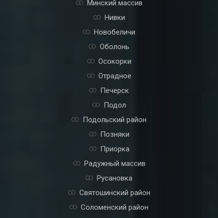
Лукьяновка
Лыбедская
Минский массив
Нивки
Новобеличи
Оболонь
Осокорки
Отрадное
Печерск
Подол
Подольский район
Позняки
Приорка
Радужный массив
Русановка