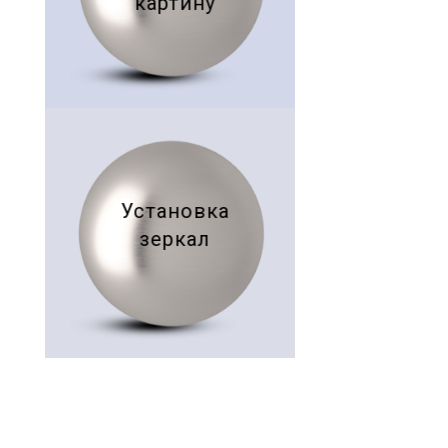
Повесить
полку,
картину
Установка
зеркал