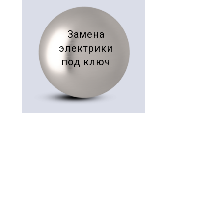
Замена
электрики
под ключ