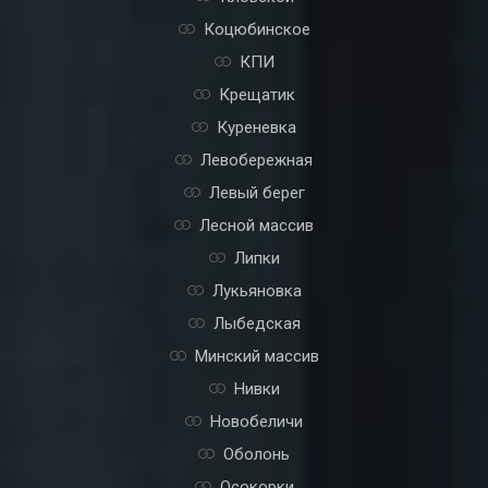
Коцюбинское
КПИ
Крещатик
Куреневка
Левобережная
Левый берег
Лесной массив
Липки
Лукьяновка
Лыбедская
Минский массив
Нивки
Новобеличи
Оболонь
Осокорки