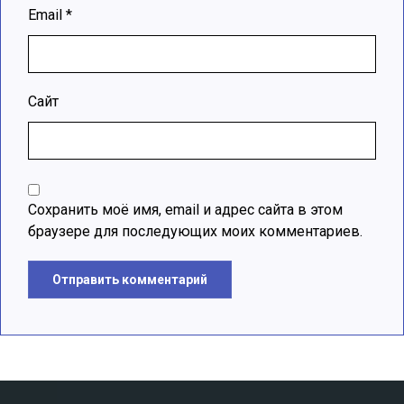
Email
*
Сайт
Сохранить моё имя, email и адрес сайта в этом
браузере для последующих моих комментариев.
Отправить комментарий
A
l
t
e
r