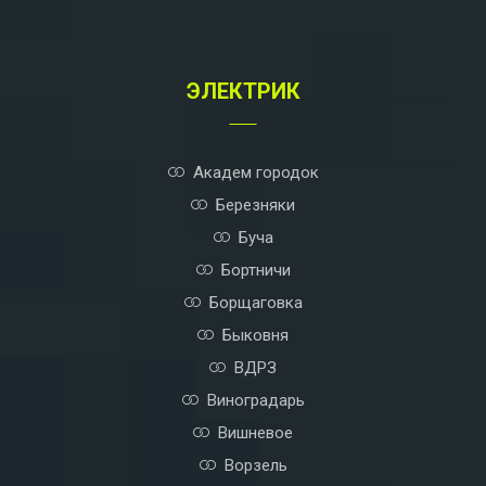
n
a
t
ЭЛЕКТРИК
i
v
e
:
Академ городок
Березняки
Буча
Бортничи
Борщаговка
Быковня
ВДРЗ
Виноградарь
Вишневое
Ворзель