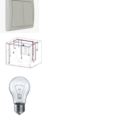
Выключател
ь