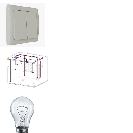
Выключател
ь