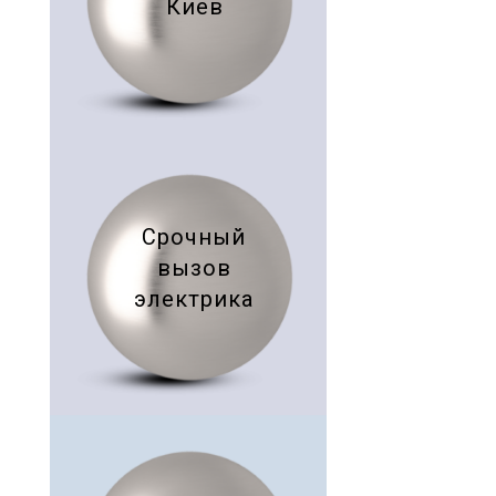
Киев
Срочный
вызов
электрика