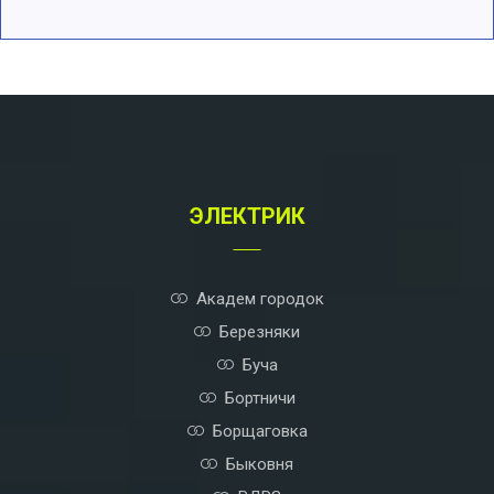
A
l
t
e
r
n
a
t
ЭЛЕКТРИК
i
v
e
:
Академ городок
Березняки
Буча
Бортничи
Борщаговка
Быковня