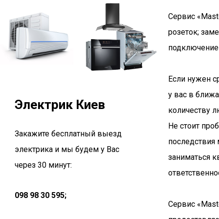
Сервис «Mast
розеток; зам
подключение 
Если нужен с
у вас в ближ
Электрик Киев
количеству л
Не стоит про
Закажите бесплатный выезд
последствия 
электрика и мы будем у Вас
заниматься к
через 30 минут:
ответственно
098 98 30 595;
Сервис «Mast