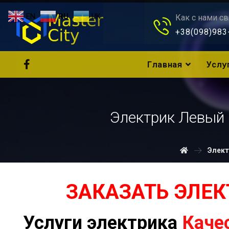
EN
RU
UK
Как с нами св
+38(098)983
Главная
Услу
Электрик Левый 
Элект
ЗАКАЗАТЬ ЭЛЕ
Услуги электрика
Дост