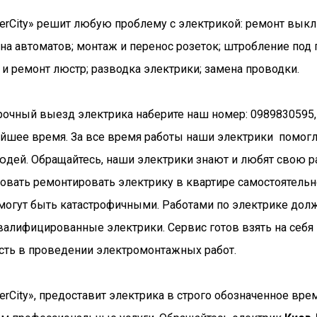
erCity» решит любую проблему с электрикой: ремонт выкл
ена автоматов; монтаж и перенос розеток; штробление под 
и ремонт люстр; разводка электрики; замена проводки.
рочный выезд электрика наберите наш номер: 0989830595,
айшее время. За все время работы наши электрики помог
юдей. Обращайтесь, наши электрики знают и любят свою ра
бовать ремонтировать электрику в квартире самостоятельн
могут быть катастрофичными. Работами по электрике дол
валифицированные электрики. Сервис готов взять на себя
сть в проведении электромонтажных работ.
erCity», предоставит электрика в строго обозначенное вре