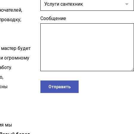
ючателей,
Сообщение
проводку;
 мастер будет
ли огромному
боту.
о,
жны
Отправить
мя мы