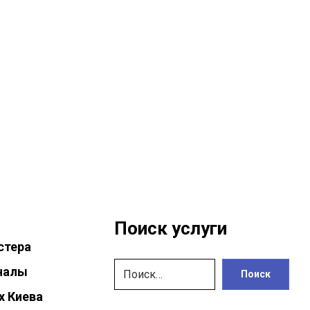
Поиск услуги
стера
налы
Поиск
х Киева