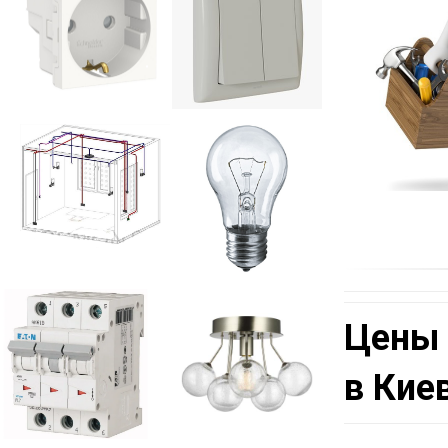
Выключател
ь
Цены 
в Кие