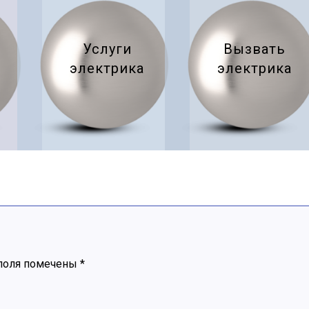
Услуги
Вызвать
электрика
электрика
поля помечены
*