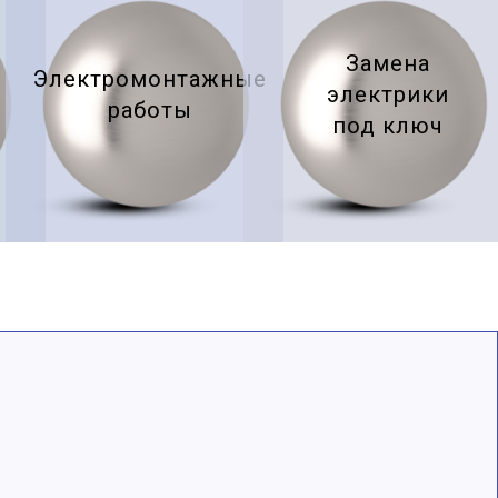
Замена
Электромонтажные
электрики
работы
под ключ