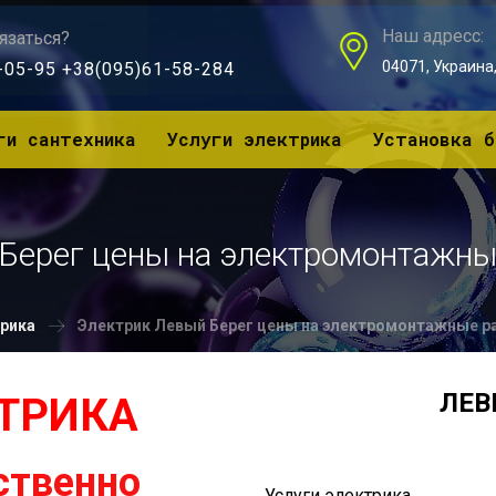
Наш адресс:
язаться?
04071, Украина, 
-05-95 +38(095)61-58-284
ги сантехника
Услуги электрика
Установка б
Берег цены на электромонтажны
рика
Электрик Левый Берег цены на электромонтажные р
ЛЕВ
КТРИКА
упно
Услуги электрика