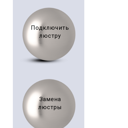
Подключить
люстру
Замена
люстры