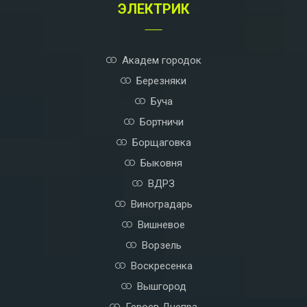
ЭЛЕКТРИК
i
v
e
:
Академ городок
Березняки
Буча
Бортничи
Борщаговка
Быковня
ВДРЗ
Виноградарь
Вишневое
Ворзель
Воскресенка
Вышгород
Героев Днепра