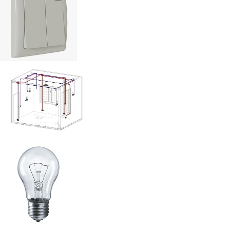
Выключател
ь