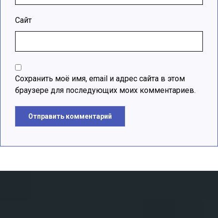
Сайт
Сохранить моё имя, email и адрес сайта в этом
браузере для последующих моих комментариев.
Отправить комментарий
A
l
t
e
r
n
a
t