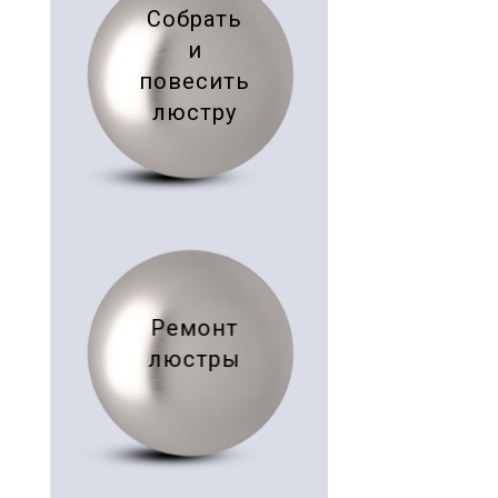
Собрать
и
повесить
люстру
Ремонт
люстры