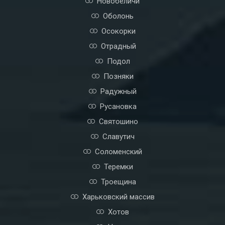
Новобеличи
Оболонь
Осокорки
Отрадный
Подол
Позняки
Радужный
Русановка
Святошино
Славутич
Соломенский
Теремки
Троещина
Харьковский массив
Хотов