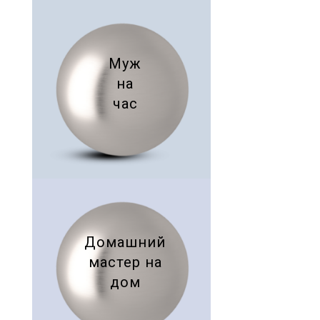
Муж
на
час
Домашний
мастер на
дом