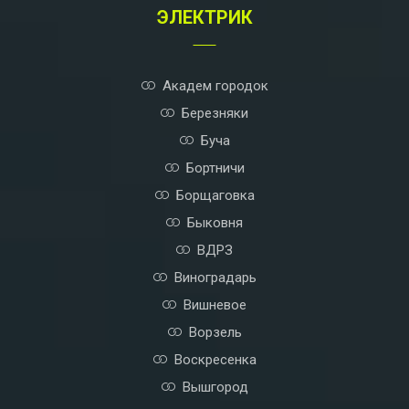
ЭЛЕКТРИК
i
v
e
:
Академ городок
Березняки
Буча
Бортничи
Борщаговка
Быковня
ВДРЗ
Виноградарь
Вишневое
Ворзель
Воскресенка
Вышгород