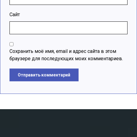
Сайт
Сохранить моё имя, email и адрес сайта в этом
браузере для последующих моих комментариев.
Отправить комментарий
A
l
t
e
r
n
a
t