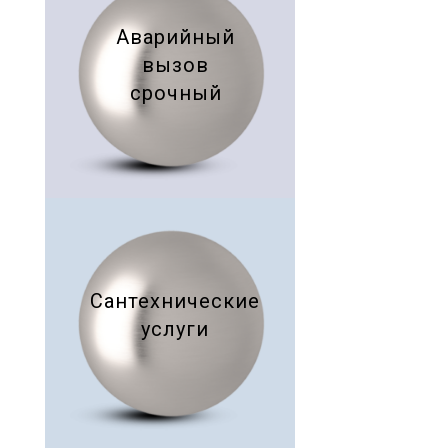
Аварийный
вызов
срочный
Сантехнические
услуги