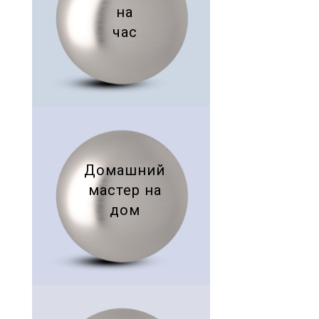
на
час
Домашний
мастер на
дом