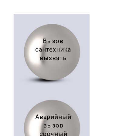
Вызов
сантехника
вызвать
Аварийный
вызов
срочный