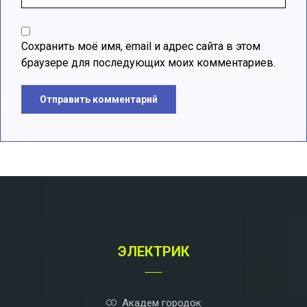
Сохранить моё имя, email и адрес сайта в этом
браузере для последующих моих комментариев.
Отправить комментарий
A
l
t
e
r
n
a
t
ЭЛЕКТРИК
i
v
e
:
Академ городок