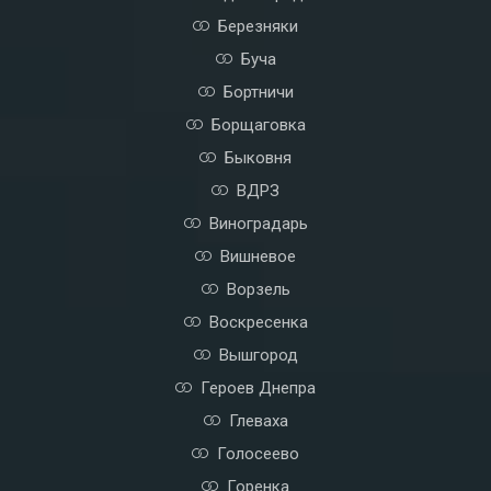
Березняки
Буча
Бортничи
Борщаговка
Быковня
ВДРЗ
Виноградарь
Вишневое
Ворзель
Воскресенка
Вышгород
Героев Днепра
Глеваха
Голосеево
Горенка