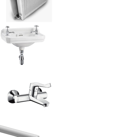
Умывальник
раковина