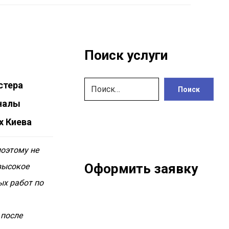
Поиск услуги
стера
Поиск
налы
х Киева
поэтому не
Оформить заявку
высокое
х работ по
 после