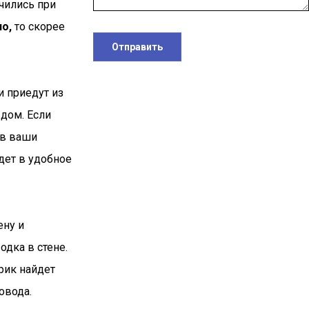
чились при
о,
то скорее
Отправить
и приедут из
дом. Если
 в ваши
дет в удобное
ену и
одка в стене.
рик найдет
овода.