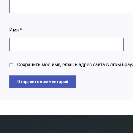
Имя
*
Сохранить моё имя, email и адрес сайта в этом б
Отправить комментарий
A
l
t
e
r