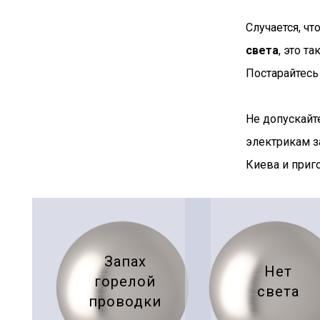
Случается, чт
света
, это т
Постарайтесь
Не допускайт
электрикам з
Киева и приг
Запах
Нет
горелой
света
проводки