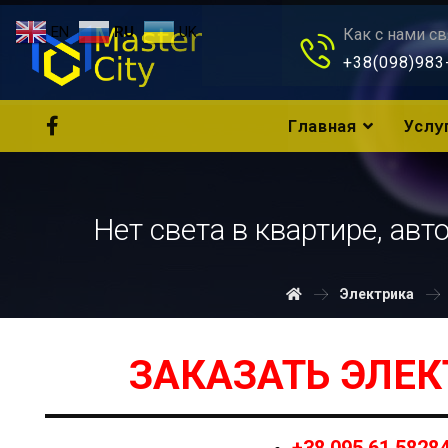
EN
RU
UK
Как с нами св
+38(098)983
Главная
Услу
Нет света в квартире, ав
Электрика
ЗАКАЗАТЬ ЭЛЕ