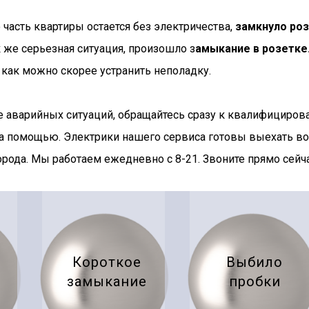
о часть квартиры остается без электричества,
замкнуло роз
ак же серьезная ситуация, произошло з
амыкание в розетке
 как можно скорее устранить неполадку.
е аварийных ситуаций, обращайтесь сразу к квалифициро
а помощью. Электрики нашего сервиса готовы выехать во
орода. Мы работаем ежедневно с 8-21. Звоните прямо сейча
Короткое
Выбило
замыкание
пробки