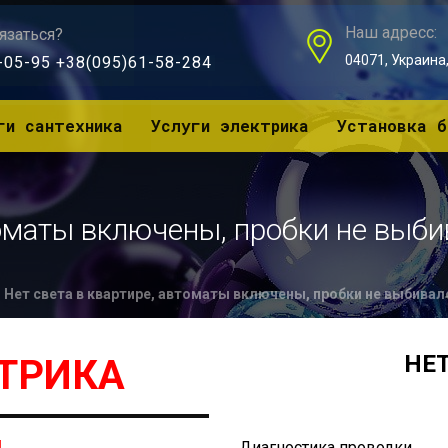
Наш адресс:
язаться?
04071, Украина, 
-05-95 +38(095)61-58-284
ги сантехника
Услуги электрика
Установка б
томаты включены, пробки не выби
Нет света в квартире, автоматы включены, пробки не выбивал
НЕТ
КТРИКА
Диагностика проводки