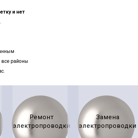
етку и нет
.
ванным
 все районы
с.
Ремонт
Замена
электропроводки
электропроводки