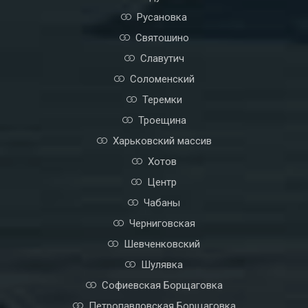
Русановка
Святошино
Славутич
Соломенский
Теремки
Троещина
Харьковский массив
Хотов
Центр
Чабаны
Черниговская
Шевченковский
Шулявка
Софиевская Борщаговка
Петропавловская Борщаговка