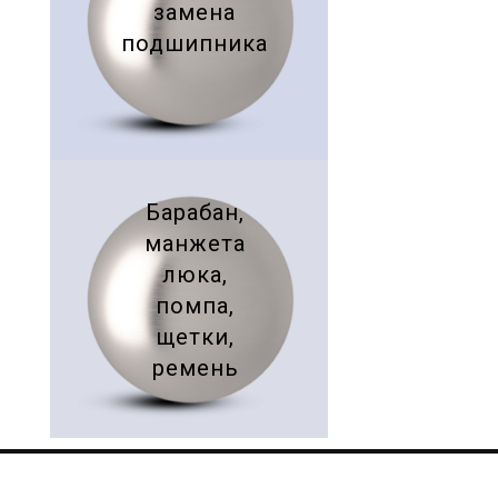
замена
подшипника
Барабан,
манжета
люка,
помпа,
щетки,
ремень