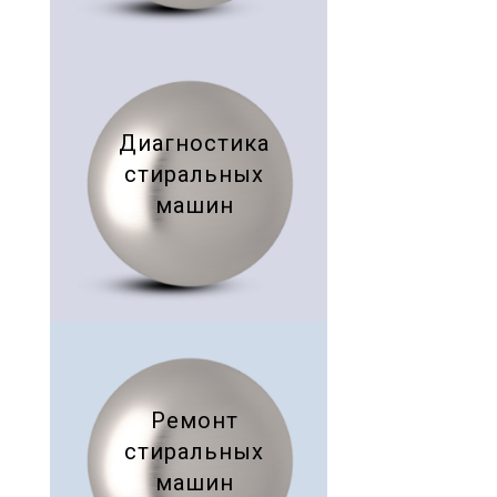
Диагностика
стиральных
машин
Ремонт
стиральных
машин