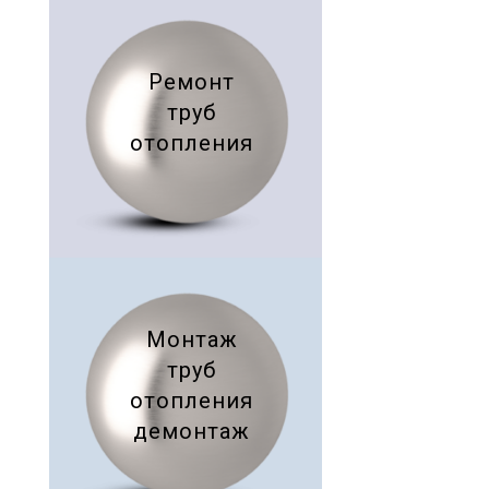
Ремонт
труб
отопления
Монтаж
труб
отопления
демонтаж