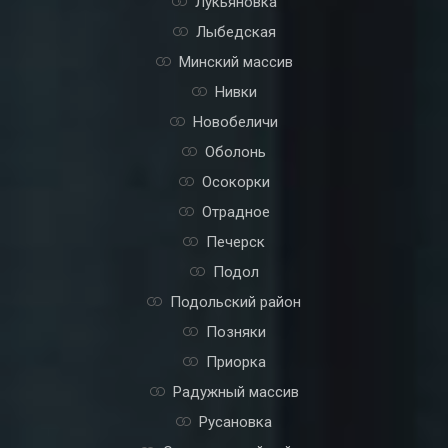
Лукьяновка
Лыбедская
Минский массив
Нивки
Новобеличи
Оболонь
Осокорки
Отрадное
Печерск
Подол
Подольский район
Позняки
Приорка
Радужный массив
Русановка