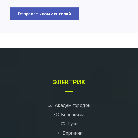
Отправить комментарий
A
l
t
e
r
n
a
t
ЭЛЕКТРИК
i
v
e
:
Академ городок
Березняки
Буча
Бортничи