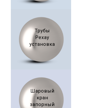
Трубы
Рехау
установка
Шаровый
кран
запорный